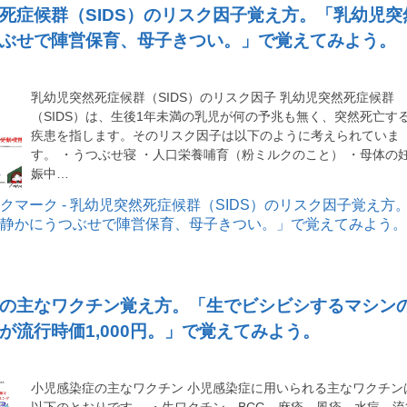
死症候群（SIDS）のリスク因子覚え方。「乳幼児突
ぶせで陣営保育、母子きつい。」で覚えてみよう。
乳幼児突然死症候群（SIDS）のリスク因子 乳幼児突然死症候群
（SIDS）は、生後1年未満の乳児が何の予兆も無く、突然死亡す
疾患を指します。そのリスク因子は以下のように考えられていま
す。 ・うつぶせ寝 ・人口栄養哺育（粉ミルクのこと） ・母体の
娠中…
の主なワクチン覚え方。「生でビシビシするマシン
が流行時価1,000円。」で覚えてみよう。
小児感染症の主なワクチン 小児感染症に用いられる主なワクチン
以下のとおりです。 ・生ワクチン…BCG、麻疹、風疹、水痘、流