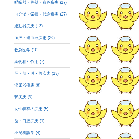
呼吸器・胸壁・縦隔疾患 (17)
内分泌・栄養・代謝疾患 (27)
運動器疾患 (13)
血液・造血器疾患 (20)
救急医学 (10)
薬物相互作用 (7)
肝・胆・膵・脾疾患 (13)
泌尿器疾患 (8)
腎疾患 (3)
女性特有の疾患 (5)
歯・口腔疾患 (1)
小児看護学 (4)