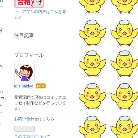
ン
⇒ アプリの内容はこんな感
じ☆
注目記事
プロフィール
人
id:sibakiyo
はて
お
なブ
元看護師で現在はコミックエ
型ウ
ッセイ制作などを行っていま
ログ
ン
す♪
…
Pro
お問い合わせはこちら
このブログについて