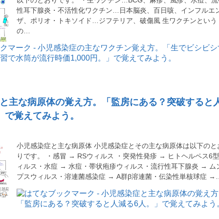
性耳下腺炎・不活性化ワクチン…日本脳炎、百日咳、インフルエ
ザ、ポリオ・トキソイド…ジフテリア、破傷風 生ワクチンという
の…
と主な病原体の覚え方。「監房にある？突破すると
」で覚えてみよう。
小児感染症と主な病原体 小児感染症とその主な病原体は以下のと
りです。 ・感冒 → RSウィルス ・突発性発疹 → ヒトヘルペス6
ィルス・水痘 → 水痘・帯状疱疹ウィルス・流行性耳下腺炎 → ム
プスウィルス・溶連菌感染症 → A群β溶連菌・伝染性単核球症 →