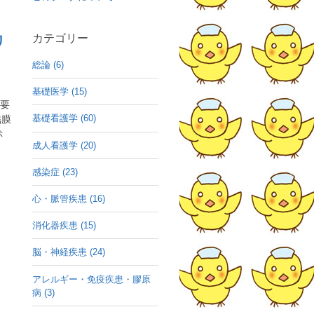
カテゴリー
リ
総論 (6)
基礎医学 (15)
主要
基礎看護学 (60)
結膜
赤
成人看護学 (20)
感染症 (23)
心・脈管疾患 (16)
消化器疾患 (15)
脳・神経疾患 (24)
アレルギー・免疫疾患・膠原
病 (3)