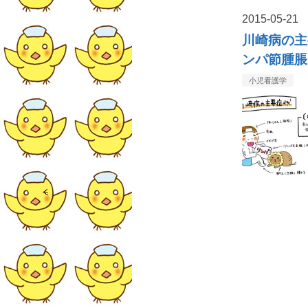
2015
-
05
-
21
川崎病の主
ンパ節腫脹
小児看護学