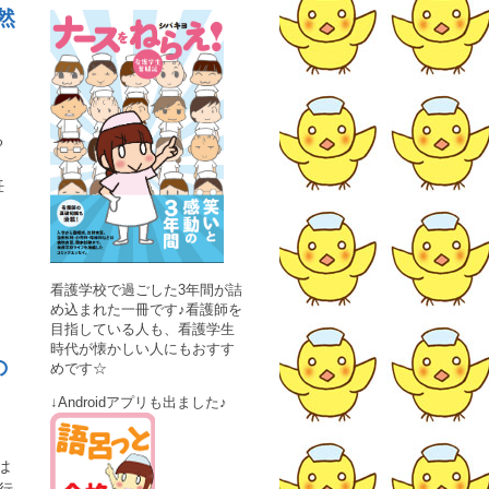
然
る
妊
看護学校で過ごした3年間が詰
め込まれた一冊です♪看護師を
目指している人も、看護学生
時代が懐かしい人にもおすす
の
めです☆
↓Androidアプリも出ました♪
は
行